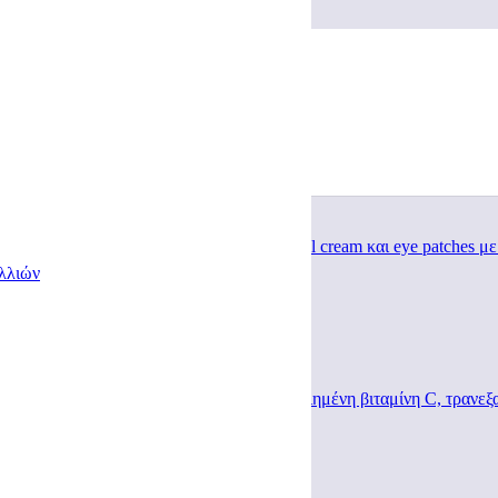
λλιών
ουσα τιμή είναι: €38,25.