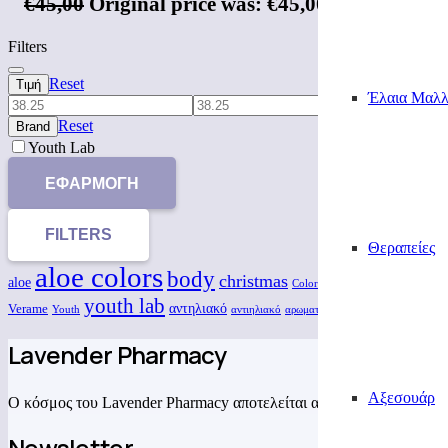
€
45,00
Original price was: €45,00.
€
38,25
Η τρέχ
Filters
Reset
Τιμή
Έλαια Μαλλ
Reset
Brand
Youth Lab
ΕΦΑΡΜΟΓΉ
FILTERS
Θεραπείες
aloe colors
body
christmas
cream
eth
aloe
cosmetics
Colors
youth lab
αντηλιακό
Verame
αφέψημα
αφρό
Youth
αντιηλιακό
αρωματικό χώρου
Lavender Pharmacy
Αξεσουάρ
Ο κόσμος του Lavender Pharmacy αποτελείται από αρώματα, γεύσεις
Newsletter