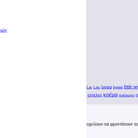
ουσα τιμή είναι: €38,25.
ιών
frog
eleo
little s
Grizo & Prasino
laouta
frog opticals
gel
face
Lab
Labs
legami
βιολογική αλόη
κρέμα
ενυδάτωση
ετηελεο
σ
λουτρο
εθελεο
πρόσωπο
, υφές που προέρχονται από τη φύση και στοχεύουν να φροντίσουν το