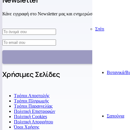
Κάνε εγγραφή στο Newsletter μας και ενημερώσου για προσφορές, ν
Σπίτι
Χρήσιμες Σελίδες
Βοτανικά/Β
Τρόποι Αποστολής
Τρόποι Πληρωμής
Τρόποι Παραγγελίας
Πολιτική Επιστροφών
Σαπούνια
Πολιτική Cookies
Πολιτική Απορρήτου
Όροι Χρήσης