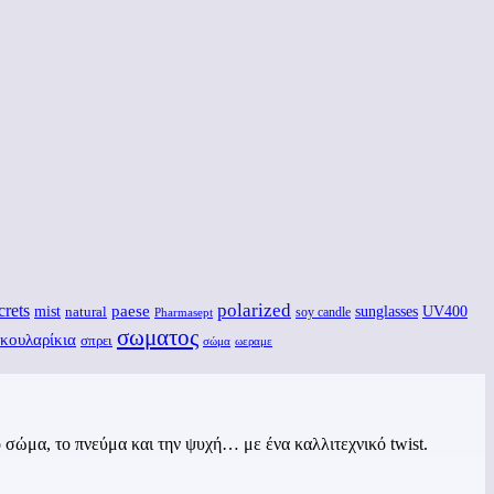
polarized
ecrets
paese
mist
sunglasses
UV400
natural
soy candle
Pharmasept
σωματος
κουλαρίκια
σπρει
ωεραμε
σώμα
 σώμα, το πνεύμα και την ψυχή… με ένα καλλιτεχνικό twist.