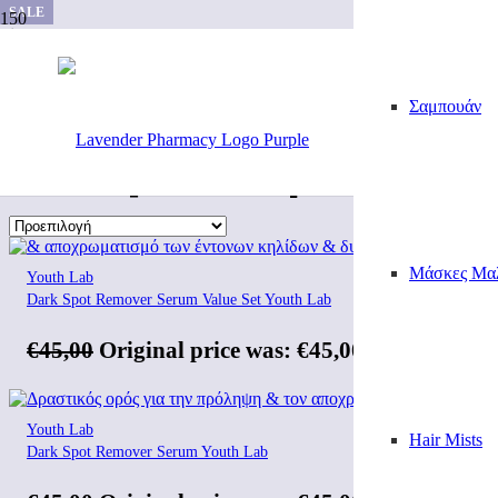
SALE
SALE
Αρχική
/
Προϊόντα με ετικέτα “κουρκουμάς”
Σαμπουάν
κουρκουμάς
Μάσκες Μα
Youth Lab
Dark Spot Remover Serum Value Set Youth Lab
€
45,00
Original price was: €45,00.
€
38,25
Η τρέχ
Youth Lab
Hair Mists
Dark Spot Remover Serum Youth Lab