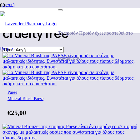
Αρχική
/
Προϊόντα με ετικέτα “cruelty free”
cruelty free
Το προϊόν
Προϊόν
έχει προστεθεί στο
καλάθι σου.
Paese
Mineral Blush Paese
€
25,00