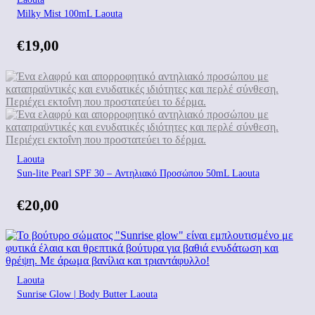
Milky Mist 100mL Laouta
€
19,00
Laouta
Sun-lite Pearl SPF 30 – Αντηλιακό Προσώπου 50mL Laouta
€
20,00
Laouta
Sunrise Glow | Body Butter Laouta