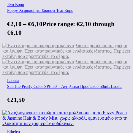
Ένα Κάρο
Poppy Χειροποίητο Σαπούνι Ένα Κάρο
€
2,10
–
€
6,10
Price range: €2,10 through
€6,10
Laouta
Sun-lite Pearly Color SPF 30 – Αντηλιακό Προσώπου 50mL Laouta
€
21,50
Etheleo