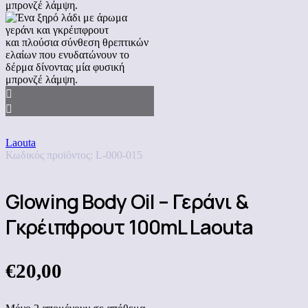
Laouta
Κωδικός προϊόντος:
L-000-015
Glowing Body Oil – Γεράνι &
Γκρέιπφρουτ 100mL Laouta
€
20,00