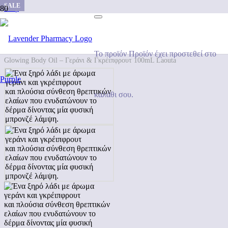
SALE
SALE
Shop
/
Σώμα
/
Έλαια Σώματος
/
Το προϊόν
Προϊόν
έχει προστεθεί στο
Glowing Body Oil – Γεράνι & Γκρέιπφρουτ 100mL Laouta
καλάθι σου.