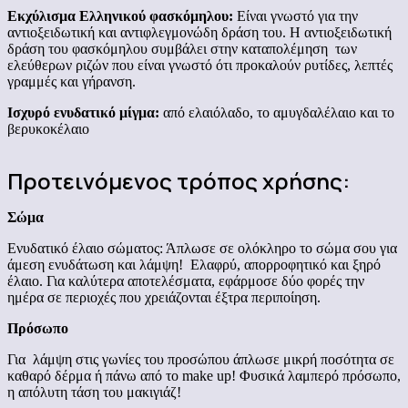
Εκχύλισμα Ελληνικού φασκόμηλου:
Είναι γνωστό για την
αντιοξειδωτική και αντιφλεγμονώδη δράση του. H αντιοξειδωτική
δράση του φασκόμηλου συμβάλει στην καταπολέμηση των
ελεύθερων ριζών που είναι γνωστό ότι προκαλούν ρυτίδες, λεπτές
γραμμές και γήρανση.
Ισχυρό ενυδατικό μίγμα:
από ελαιόλαδο, το αμυγδαλέλαιο και τo
βερυκοκέλαιο
Προτεινόμενος τρόπος χρήσης:
Σώμα
Ενυδατικό έλαιο σώματος: Άπλωσε σε ολόκληρο το σώμα σου για
άμεση ενυδάτωση και λάμψη! Ελαφρύ, απορροφητικό και ξηρό
έλαιο. Για καλύτερα αποτελέσματα, εφάρμοσε δύο φορές την
ημέρα σε περιοχές που χρειάζονται έξτρα περιποίηση.
Πρόσωπο
Για λάμψη στις γωνίες του προσώπου άπλωσε μικρή ποσότητα σε
καθαρό δέρμα ή πάνω από το make up! Φυσικά λαμπερό πρόσωπο,
η απόλυτη τάση του μακιγιάζ!