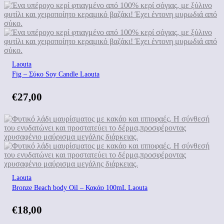
Laouta
Fig – Σύκο Soy Candle Laouta
€
27,00
Laouta
Bronze Beach body Oil – Κακάο 100mL Laouta
€
18,00