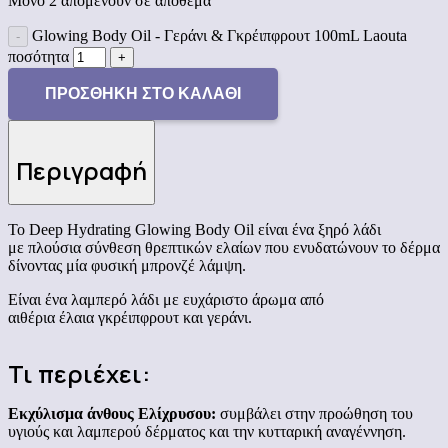
Μόνο 2 απομένουν σε απόθεμα
Glowing Body Oil - Γεράνι & Γκρέιπφρουτ 100mL Laouta
ποσότητα
ΠΡΟΣΘΉΚΗ ΣΤΟ ΚΑΛΆΘΙ
Περιγραφή
Το Deep Hydrating Glowing Body Oil είναι ένα ξηρό λάδι
με πλούσια σύνθεση θρεπτικών ελαίων που ενυδατώνουν το δέρμα
δίνοντας μία φυσική μπρονζέ λάμψη.
Είναι ένα λαμπερό λάδι με ευχάριστο άρωμα από
αιθέρια έλαια γκρέιπφρουτ και γεράνι.
Τι περιέχει:
Εκχύλισμα άνθους Ελίχρυσου:
συμβάλει στην προώθηση του
υγιούς και λαμπερού δέρματος και την κυτταρική αναγέννηση.