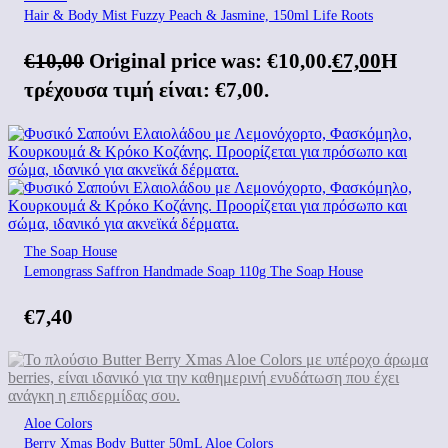
Hair & Body Μist Fuzzy Peach & Jasmine, 150ml Life Roots
€
10,00
Original price was: €10,00.
€
7,00
Η
τρέχουσα τιμή είναι: €7,00.
The Soap House
Lemongrass Saffron Handmade Soap 110g The Soap House
€
7,40
Aloe Colors
Berry Xmas Body Butter 50mL Aloe Colors