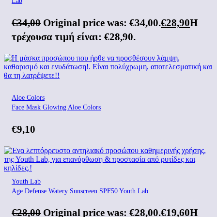
Lab
€
34,00
Original price was: €34,00.
€
28,90
Η
τρέχουσα τιμή είναι: €28,90.
Aloe Colors
Face Mask Glowing Aloe Colors
€
9,10
Youth Lab
Age Defense Watery Sunscreen SPF50 Youth Lab
€
28,00
Original price was: €28,00.
€
19,60
Η