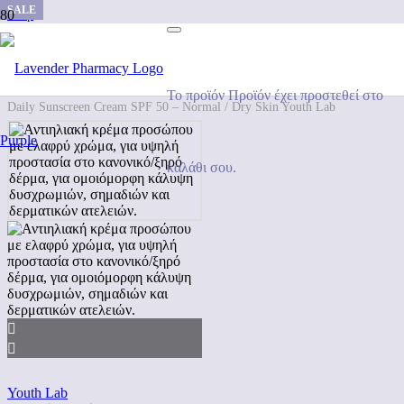
SALE
SALE
SALE
SALE
SALE
SALE
SALE
SALE
SALE
SALE
SALE
SALE
SALE
SALE
SALE
Shop
/
Seasonal Specials
/
Summer 2026
/
Το προϊόν
Προϊόν
έχει προστεθεί στο
Daily Sunscreen Cream SPF 50 – Normal / Dry Skin Youth Lab
καλάθι σου.
Youth Lab