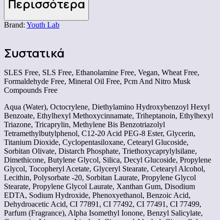
Περισσότερα
Brand:
Youth Lab
Συστατικά
SLES Free, SLS Free, Ethanolamine Free, Vegan, Wheat Free,
Formaldehyde Free, Mineral Oil Free, Pcm And Nitro Musk
Compounds Free
Aqua (Water), Octocrylene, Diethylamino Hydroxybenzoyl Hexyl
Benzoate, Ethylhexyl Methoxycinnamate, Triheptanoin, Ethylhexyl
Triazone, Tricaprylin, Methylene Bis Benzotriazolyl
Tetramethylbutylphenol, C12-20 Acid PEG-8 Ester, Glycerin,
Titanium Dioxide, Cyclopentasiloxane, Cetearyl Glucoside,
Sorbitan Olivate, Distarch Phosphate, Triethoxycaprylylsilane,
Dimethicone, Butylene Glycol, Silica, Decyl Glucoside, Propylene
Glycol, Tocopheryl Acetate, Glyceryl Stearate, Cetearyl Alcohol,
Lecithin, Polysorbate -20, Sorbitan Laurate, Propylene Glycol
Stearate, Propylene Glycol Laurate, Xanthan Gum, Disodium
EDTA, Sodium Hydroxide, Phenoxyethanol, Benzoic Acid,
Dehydroacetic Acid, CI 77891, CI 77492, CI 77491, CI 77499,
Parfum (Fragrance), Alpha Isomethyl Ionone, Benzyl Salicylate,