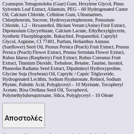
Cyamopsis Tetragonoloba (Guar) Gum, Hexylene Glycol, Pinus
Sylvestris Leaf Extract, Allantoin, PEG – 60 Hydrogenated Castor
Oil, Calcium Chloride, Cellulose Gum, Ultramarines,
Chlorphenesin, Sucrose, Hydroxyacetophenone, Potassium
Chloride, 1,2 – Hexanediol, Illicium Verum (Anise) Fruit Extract,
Dipotassium Glycyrrhizate, Calcium Lactate, Ethylhexylglycerin,
Synthetic Fluorphlogopite, Bakuchiol, Propanediol, Caprylyl
Glycol, Arginine, CI 77491, Parfum, Helianthus Annuus
(Sunflower) Seed Oil, Prunus Persica (Peach) Fruit Extract, Prunus
Persica (Peach) Flower Extract, Prunus Serrulata Flower Extract,
Rubus Idaeus (Raspberry) Fruit Extract, Rubus Coreanus Fruit
Extract, Titanium Dioxide, Trehalose, Betaine, Taurine, Inositol,
Phaseolus Radiatus Seed Extract, Dipalmitoyl Hydroxyproline,
Glycine Soja (Soybean) Oil, Caprylic / Capric Triglyceride,
Hydrogenated Lecithin, Sodium Hyaluronate, Retinol, Sodium
Phytate, Palmitic Acid, Polyglyceryl – 10 Myristate, Tocopheryl
Acetate, Bixa Orellana Seed Oil, Tocopherol,
Polymethylsilsesquioxane, Silica, Polyglyceryl – 10 Oleate
Αποστολές