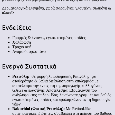
Δερματολογικά ελεγμένα, χωρίς παραβένες, γλουτένη, σιλικόνη &
αλκοόλ.
Ενδείξεις
Γραμμές & έντονες, εγκατεστημένες ρυτίδες
Χαλάρωση
Τραχιά υφή
Ανομοιόμορφο τόνο
Ενεργά Συστατικά
Ρετινόλη:
-σε μορφή λιποσωμιακής Ρετινόλης- για
σταθερότητα & βαθιά διείσδυση στην επιδερμίδα με
αποτέλεσμα την ενίσχυση της παραγωγής κολλαγόνου,
GAGs & ελαστίνης. Αποτέλεσμα; Εξομάλυνση του
ανάγλυφου της επιδερμίδας, λειαίνοντας γραμμές και βαθιές
εγκατεστημένες ρυτίδες και προλαμβάνοντας τη δημιουργία
νέων
Bakuchiol (Φυτική Ρετινόλη):
Με Retinol-like
αντιγηραντικές ιδιότητες, συμβάλλει στη μείωση του βάθους