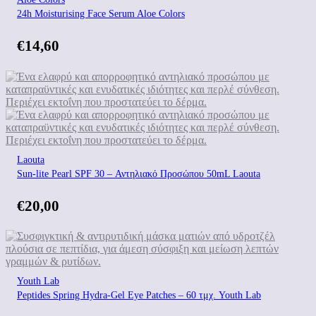
24h Moisturising Face Serum Aloe Colors
€
14,60
Laouta
Sun-lite Pearl SPF 30 – Αντηλιακό Προσώπου 50mL Laouta
€
20,00
Youth Lab
Peptides Spring Hydra-Gel Eye Patches – 60 τμχ. Youth Lab