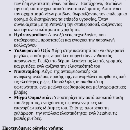
των ήδη εγκατεστημένων ρυτίδων. Ταυτόχρονα, βελτιώνει
την υφή και τον χρωματικό τόνο του δέρματος. Αποτρέπει
τον σχηματισμό νέων ρυτίδων, θωρακίζοντας τον επιδερμικό
φραγμό & διατηρώντας τα επίπεδα υγρασίας. Όταν
συνδυάζεται με τη Ρετινόλη την σταθεροποιεί, αυξάνοντας
και την ανεκτικότητα στη χρήση της
Hydroxyproline:
Αμινοξύ νέας τεχνολογίας, που
σταθεροποιεί, προστατεύει και ενισχύει την παραγωγή
κολλαγόνου
Υαλουρονικό Οξύ:
Χάρη στην ικανότητά του να συγκρατεί
μεγάλες ποσότητες νερού λειτουργεί σαν ενυδατικός
παράγοντας. Γεμίζει το δέρμα, λειαίνει τις λεπτές γραμμές
και ρυτίδες, ενώ αυξάνει την ελαστικότητά του
Νιασιναμίδη:
Λόγω της αντιοξειδωτικής και
αντιφλεγμονώδους δράσης της, επανορθώνει τις φθορές από
τις ελεύθερες ρίζες. Παράλληλα, αποκαθιστά τη
φωτεινότητα, ενώ μειώνει ερεθισμούς και μελαγχρωματικές
βλάβες
Μίγμα Οσμολυτών:
Υποστηρίζει την αυτό-αποκατάσταση
του δέρματος, ενισχύοντας τις αναγεννητικές και
επανορθωτικές ιδιότητες του. Επίσης, αποτρέπει τη
χαλάρωση, την απώλεια ελαστικότητας, ενώ λειαίνει τις
βαθιές ρυτίδες.
Προτεινόμενες οδηγίες χρήσης