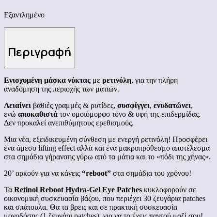
Εξαντλημένο
Περιγραφή
Ενισχυμένη μάσκα νύκτας
με
ρετινόλη
, για την πλήρη
αναδόμηση της περιοχής των ματιών.
Λειαίνει
βαθιές γραμμές & ρυτίδες,
συσφίγγει
,
ενυδατώνει
,
ενώ
αποκαθιστά
τον ομοιόμορφο τόνο & υφή της επιδερμίδας.
Δεν προκαλεί ανεπιθύμητους ερεθισμούς.
Μια νέα, εξειδικευμένη σύνθεση με ενεργή ρετινόλη! Προσφέρει
ένα άμεσο lifting effect αλλά και ένα μακροπρόθεσμο αποτέλεσμα
στα σημάδια γήρανσης γύρω από τα μάτια και το «πόδι της χήνας».
20’ αρκούν για να κάνεις
“reboot”
στα σημάδια του χρόνου!
Τα
Retinol Reboot Hydra-Gel Eye Patches
κυκλοφορούν σε
οικονομική συσκευασία βάζου, που περιέχει 30 ζευγάρια patches
και σπάτουλα. Θα τα βρεις και σε πρακτική συσκευασία
μονοδόσης (1 ζευγάρι patches), για να τα έχεις παντού μαζί σου!