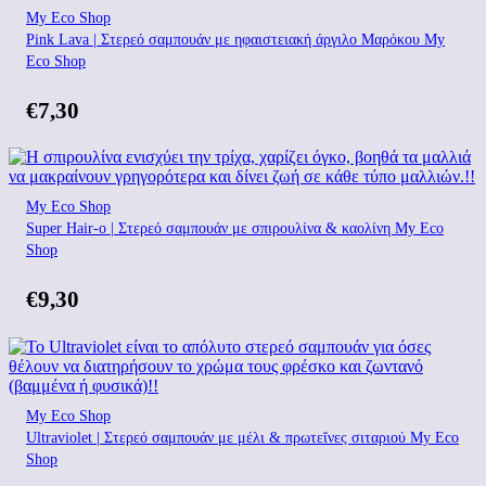
My Eco Shop
Pink Lava | Στερεό σαμπουάν με ηφαιστειακή άργιλο Μαρόκου My
Eco Shop
€
7,30
My Eco Shop
Super Hair-o | Στερεό σαμπουάν με σπιρουλίνα & καολίνη My Eco
Shop
€
9,30
My Eco Shop
Ultraviolet | Στερεό σαμπουάν με μέλι & πρωτεΐνες σιταριού My Eco
Shop