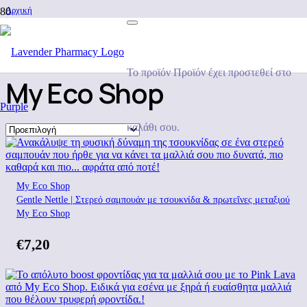
Αρχική
/
Προϊόν Brand
/
My Eco Shop
Το προϊόν
Προϊόν
έχει προστεθεί στο
My Eco Shop
καλάθι σου.
My Eco Shop
Gentle Nettle | Στερεό σαμπουάν με τσουκνίδα & πρωτεΐνες μεταξιού
My Eco Shop
€
7,20